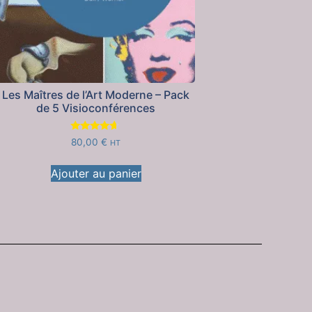
Les Maîtres de l’Art Moderne – Pack
de 5 Visioconférences
Note
80,00
€
HT
4.50
sur 5
Ajouter au panier